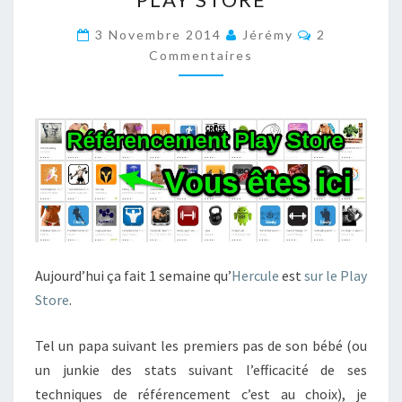
SON
RÉFÉRENCEMENT
Commentair
3 Novembre 2014
Jérémy
2
DANS
Commentaires
LE
PLAY
STORE
Aujourd’hui ça fait 1 semaine qu’
Hercule
est
sur le Play
Store
.
Tel un papa suivant les premiers pas de son bébé (ou
un junkie des stats suivant l’efficacité de ses
techniques de référencement c’est au choix), je