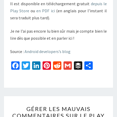
Il est disponible en téléchargement gratuit
depuis le
Play Store
ou
en PDF ici
(en anglais pour l’instant il
sera traduit plus tard).
Je ne l’ai pas encore lu bien sûr mais je compte bien le
lire dès que possible et en parler ici !
Source :
Android developers’s blog
Fa
T
Li
Pi
R
G
B
P
ce
wi
n
nt
e
m
uf
ar
b
tt
ke
er
d
ai
f
ta
o
er
dI
es
di
l
er
ge
o
n
t
t
r
GÉRER
k
GÉRER LES MAUVAIS
LES
COMMENTAIRES SUR LE PLAY