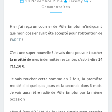
28 Novembre 2014
Jérémy
7
REVOIR
Commentaires
PÔLE
EMPLOI
Hier j’ai reçu un courrier de Pôle Emploi m’indiquant
!
que mon dossier avait été accepté pour l’obtention de
l’
ARCE
!
C’est une super nouvelle ! Je vais donc pouvoir toucher
la moitié
de mes indemnités restantes c’est-à-dire
14
711,16 €
.
Je vais toucher cette somme en 2 fois, la première
moitié d’ici quelques jours et la seconde dans 6 mois.
Je vais aussi être radié de Pôle Emploi par la même
occasion.
Mise à jour 4/12/2014
: Je viens d’avoir mon premier