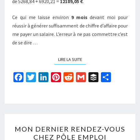
de 5268,84 + 6920,21 =
12189,05 €
.
Ce qui me laisse environ
9 mois
devant moi pour
réussir à générer suffisamment de chiffre d’affaire pour
me payer un salaire. L’erreur à ne pas commettre c’est
de se dire
…
LIRE LA SUITE
LIRE LA SUITE
Fa
T
Li
Pi
R
G
B
P
ce
wi
n
nt
e
m
uf
ar
b
tt
ke
er
d
ai
f
ta
o
er
dI
es
di
l
er
ge
o
n
t
t
r
MON
k
MON DERNIER RENDEZ-VOUS
DERNIER
CHEZ PÔLE EMPLOI
RENDEZ-