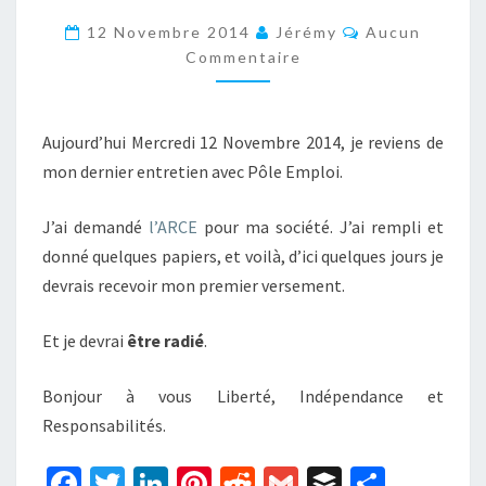
VOUS
Commentaires
12 Novembre 2014
Jérémy
Aucun
CHEZ
Commentaire
PÔLE
EMPLOI
Aujourd’hui Mercredi 12 Novembre 2014, je reviens de
mon dernier entretien avec Pôle Emploi.
J’ai demandé
l’ARCE
pour ma société. J’ai rempli et
donné quelques papiers, et voilà, d’ici quelques jours je
devrais recevoir mon premier versement.
Et je devrai
être radié
.
Bonjour à vous Liberté, Indépendance et
Responsabilités.
Fa
T
Li
Pi
R
G
B
P