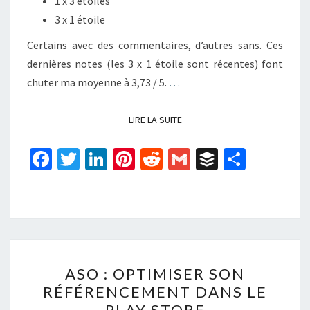
1 x 3 étoiles
3 x 1 étoile
Certains avec des commentaires, d’autres sans. Ces
dernières notes (les 3 x 1 étoile sont récentes) font
chuter ma moyenne à 3,73 / 5.
…
LIRE LA SUITE
LIRE LA SUITE
Fa
T
Li
Pi
R
G
B
P
ce
wi
n
nt
e
m
uf
ar
b
tt
ke
er
d
ai
f
ta
o
er
dI
es
di
l
er
ge
o
n
t
t
r
ASO
k
ASO : OPTIMISER SON
:
RÉFÉRENCEMENT DANS LE
OPTIMISER
PLAY STORE