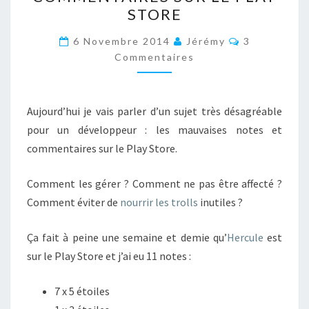
MAUVAIS
STORE
COMMENTAIRES
SUR
Commentair
6 Novembre 2014
Jérémy
3
LE
Commentaires
PLAY
STORE
Aujourd’hui je vais parler d’un sujet très désagréable
pour un développeur : les mauvaises notes et
commentaires sur le Play Store.
Comment les gérer ? Comment ne pas être affecté ?
Comment éviter de
nourrir les trolls
inutiles ?
Ça fait à peine une semaine et demie qu’
Hercule
est
sur le Play Store et j’ai eu 11 notes :
7 x 5 étoiles