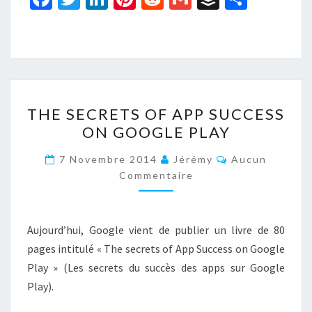
ce
wi
n
nt
e
m
uf
ar
b
tt
ke
er
d
ai
f
ta
o
er
dI
es
di
l
er
ge
o
n
t
t
r
THE
k
THE SECRETS OF APP SUCCESS
SECRETS
ON GOOGLE PLAY
OF
APP
Commentaires
7 Novembre 2014
Jérémy
Aucun
SUCCESS
Commentaire
ON
GOOGLE
Aujourd’hui, Google vient de publier un livre de 80
PLAY
pages intitulé « The secrets of App Success on Google
Play » (Les secrets du succès des apps sur Google
Play).