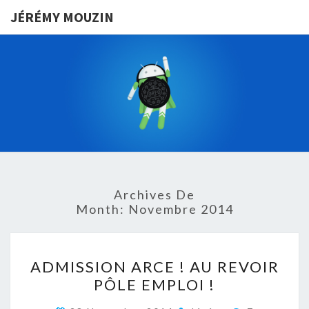
JÉRÉMY MOUZIN
JÉRÉMY
VIVRE D’UNE
APPLICATION
ANDROID EN
MOUZIN
FRANCE
Archives De
Month:
Novembre 2014
ADMISSION
ADMISSION ARCE ! AU REVOIR
ARCE
PÔLE EMPLOI !
!
AU
Commentai