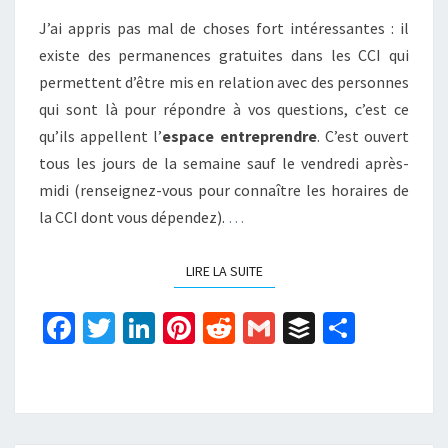
J’ai appris pas mal de choses fort intéressantes : il
existe des permanences gratuites dans les CCI qui
permettent d’être mis en relation avec des personnes
qui sont là pour répondre à vos questions, c’est ce
qu’ils appellent l’
espace entreprendre
. C’est ouvert
tous les jours de la semaine sauf le vendredi après-
midi (renseignez-vous pour connaître les horaires de
la CCI dont vous dépendez).
…
LIRE LA SUITE
LIRE LA SUITE
Fa
T
Li
Pi
R
G
B
P
ce
wi
n
nt
e
m
uf
ar
b
tt
ke
er
d
ai
f
ta
o
er
dI
es
di
l
er
ge