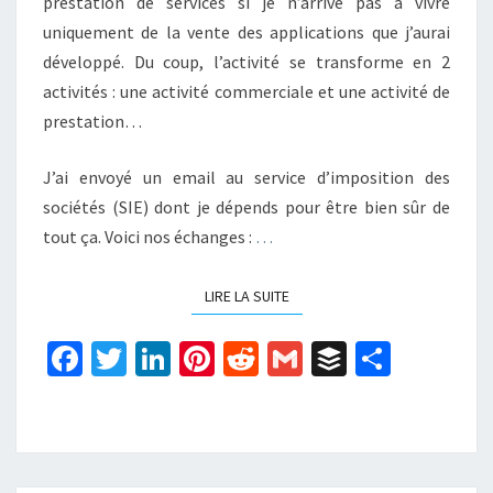
prestation de services si je n’arrive pas à vivre
uniquement de la vente des applications que j’aurai
développé. Du coup, l’activité se transforme en 2
activités : une activité commerciale et une activité de
prestation…
J’ai envoyé un email au service d’imposition des
sociétés (SIE) dont je dépends pour être bien sûr de
tout ça. Voici nos échanges :
…
LIRE LA SUITE
LIRE LA SUITE
Fa
T
Li
Pi
R
G
B
P
ce
wi
n
nt
e
m
uf
ar
b
tt
ke
er
d
ai
f
ta
o
er
dI
es
di
l
er
ge