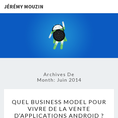
JÉRÉMY MOUZIN
JÉRÉMY
VIVRE D’UNE
APPLICATION
ANDROID EN
MOUZIN
FRANCE
Archives De
Month:
Juin 2014
QUEL
QUEL BUSINESS MODEL POUR
BUSINESS
VIVRE DE LA VENTE
MODEL
D’APPLICATIONS ANDROID ?
POUR