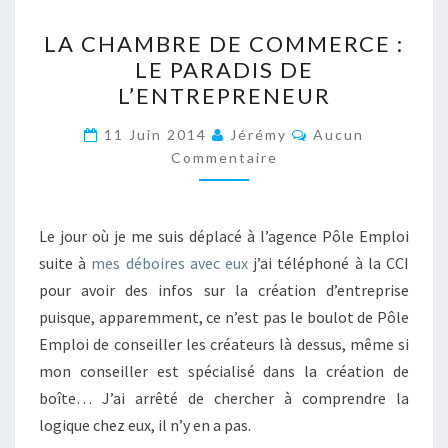
o
n
t
t
r
LA
k
LA CHAMBRE DE COMMERCE :
CHAMBRE
LE PARADIS DE
DE
L’ENTREPRENEUR
COMMERCE
:
Commentaires
11 Juin 2014
Jérémy
Aucun
LE
Commentaire
PARADIS
DE
Le jour où je me suis déplacé à l’agence Pôle Emploi
L’ENTREPRENEUR
suite à
mes déboires avec eux
j’ai téléphoné à la CCI
pour avoir des infos sur la création d’entreprise
puisque, apparemment, ce n’est pas le boulot de Pôle
Emploi de conseiller les créateurs là dessus, même si
mon conseiller est spécialisé dans la création de
boîte… J’ai arrêté de chercher à comprendre la
logique chez eux, il n’y en a pas.