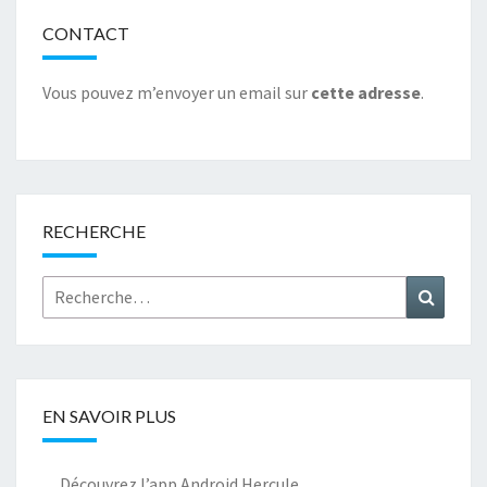
o
n
t
t
r
k
CONTACT
Vous pouvez m’envoyer un email sur
cette adresse
.
RECHERCHE
Rechercher :
Recher
EN SAVOIR PLUS
Découvrez l’app Android Hercule