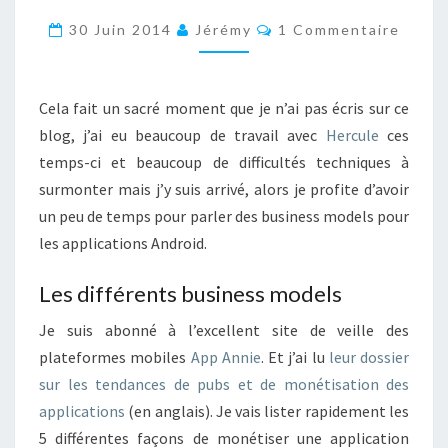
VIVRE
Commentaires
30 Juin 2014
Jérémy
1 Commentaire
DE
LA
VENTE
Cela fait un sacré moment que je n’ai pas écris sur ce
D’APPLICATIONS
blog, j’ai eu beaucoup de travail avec
Hercule
ces
ANDROID
temps-ci et beaucoup de difficultés techniques à
?
surmonter mais j’y suis arrivé, alors je profite d’avoir
un peu de temps pour parler des business models pour
les applications Android.
Les différents business models
Je suis abonné à l’excellent site de veille des
plateformes mobiles
App Annie
. Et j’ai lu
leur dossier
sur les tendances de pubs et de monétisation des
applications
(en anglais). Je vais lister rapidement les
5 différentes façons de monétiser une application