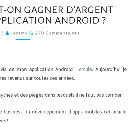
COMBIEN
T-ON GAGNER D’ARGENT
PEUT-
PPLICATION ANDROID ?
ON
GAGNER
Commentaires
15
Jérémy
270 Commentaires
D’ARGENT
AVEC
UNE
APPLICATION
 vis de mon application Android
Hercule
. Aujourd’hui je
ANDROID
es revenus sur toutes ces années.
?
ythes et des pièges dans lesquels il ne faut pas tomber.
e business du développement d’apps mobiles cet article
ment
.