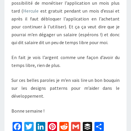
possibilité de monétiser l’application un mois plus
tard (
Hercule
est gratuit pendant un mois d’essai et
après il faut débloquer l’application en l’achetant
pour continuer à l’utiliser). Et ça ça veut dire que je
pourrai m’en dégager un salaire (espérons !) et donc
qui dit salaire dit un peu de temps libre pour moi.
En fait je vois l’argent comme une façon d’avoir du
temps libre, rien de plus.
Sur ces belles paroles je m’en vais lire un bon bouquin
sur les designs patterns pour m’aider dans le
développement.
Bonne semaine !
Fa
T
Li
Pi
R
G
B
P