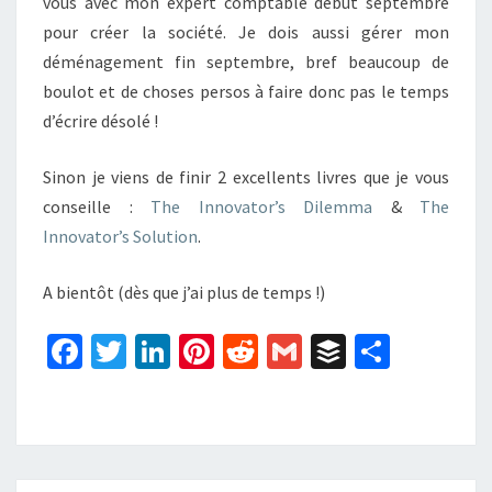
vous avec mon expert comptable début septembre
pour créer la société. Je dois aussi gérer mon
déménagement fin septembre, bref beaucoup de
boulot et de choses persos à faire donc pas le temps
d’écrire désolé !
Sinon je viens de finir 2 excellents livres que je vous
conseille :
The Innovator’s Dilemma
&
The
Innovator’s Solution
.
A bientôt (dès que j’ai plus de temps !)
Fa
T
Li
Pi
R
G
B
P
ce
wi
n
nt
e
m
uf
ar
b
tt
ke
er
d
ai
f
ta
o
er
dI
es
di
l
er
ge