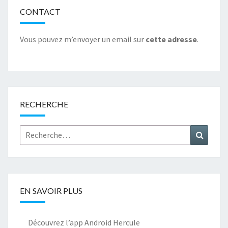
o
n
t
t
r
k
CONTACT
Vous pouvez m’envoyer un email sur
cette adresse
.
RECHERCHE
Rechercher :
Recher
EN SAVOIR PLUS
Découvrez l’app Android Hercule