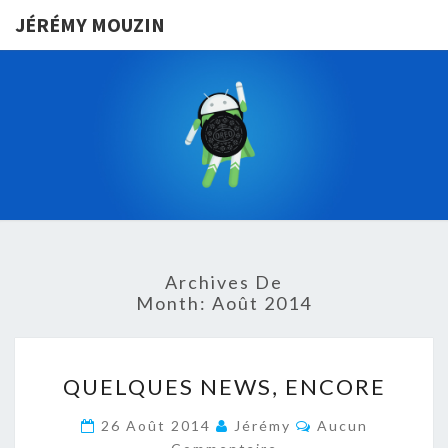
JÉRÉMY MOUZIN
JÉRÉMY
VIVRE D’UNE
APPLICATION
ANDROID EN
MOUZIN
FRANCE
Archives De
Month:
Août 2014
QUELQUES
QUELQUES NEWS, ENCORE
NEWS,
ENCORE
Commentaires
26 Août 2014
Jérémy
Aucun