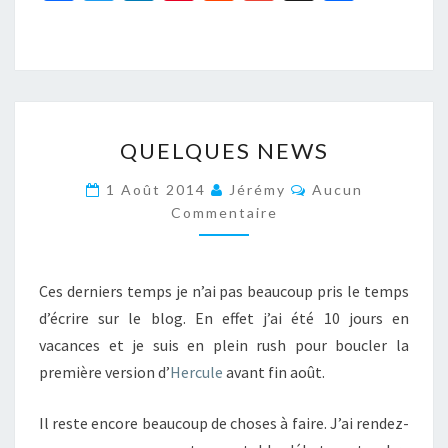
ce
wi
n
nt
e
m
uf
ar
b
tt
ke
er
d
ai
f
ta
o
er
dI
es
di
l
er
ge
o
n
t
t
r
QUELQUES
k
QUELQUES NEWS
NEWS
Commentaires
1 Août 2014
Jérémy
Aucun
Commentaire
Ces derniers temps je n’ai pas beaucoup pris le temps
d’écrire sur le blog. En effet j’ai été 10 jours en
vacances et je suis en plein rush pour boucler la
première version d’
Hercule
avant fin août.
Il reste encore beaucoup de choses à faire. J’ai rendez-