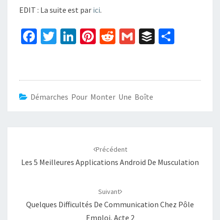
EDIT : La suite est par
ici
.
Fa
T
Li
Pi
R
G
B
P
ce
wi
n
nt
e
m
uf
ar
b
tt
ke
er
d
ai
f
ta
o
er
dI
es
di
l
er
ge
o
n
t
t
r
Démarches Pour Monter Une Boîte
k
Navigation
d'article
Précédent
Les 5 Meilleures Applications Android De Musculation
Suivant
Quelques Difficultés De Communication Chez Pôle
Emploi, Acte 2