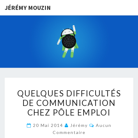
JÉRÉMY MOUZIN
JÉRÉMY
VIVRE D’UNE
APPLICATION
ANDROID EN
MOUZIN
FRANCE
QUELQUES
QUELQUES DIFFICULTÉS
DIFFICULTÉS
DE COMMUNICATION
DE
CHEZ PÔLE EMPLOI
COMMUNICATION
CHEZ
Commentaires
20 Mai 2014
Jérémy
Aucun
PÔLE
Commentaire
EMPLOI