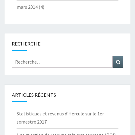
mars 2014
(4)
RECHERCHE
Rechercher :
Recher
ARTICLES RÉCENTS
Statistiques et revenus d’Hercule sur le 1er
semestre 2017
Une question de retour sur investissement (ROI)