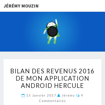
JÉRÉMY MOUZIN
JÉRÉMY
VIVRE D’UNE
APPLICATION
ANDROID EN
MOUZIN
FRANCE
BILAN
BILAN DES REVENUS 2016
DES
DE MON APPLICATION
REVENUS
ANDROID HERCULE
2016
DE
Commentaire
15 Janvier 2017
Jérémy
9
MON
Commentaires
APPLICATION