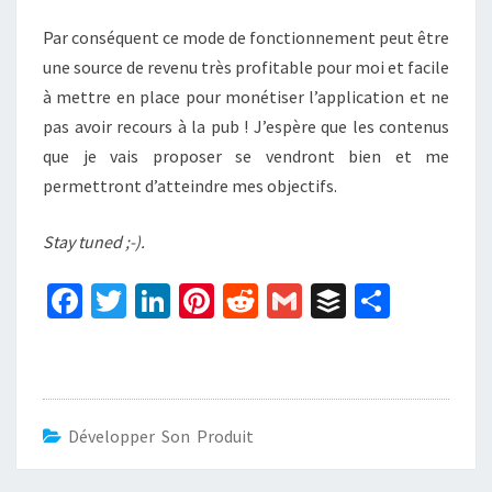
Par conséquent ce mode de fonctionnement peut être
une source de revenu très profitable pour moi et facile
à mettre en place pour monétiser l’application et ne
pas avoir recours à la pub ! J’espère que les contenus
que je vais proposer se vendront bien et me
permettront d’atteindre mes objectifs.
Stay tuned ;-).
Fa
T
Li
Pi
R
G
B
P
ce
wi
n
nt
e
m
uf
ar
b
tt
ke
er
d
ai
f
ta
o
er
dI
es
di
l
er
ge
o
n
t
t
r
Développer Son Produit
k